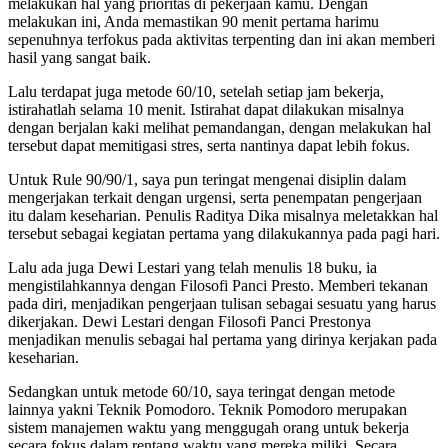
melakukan hal yang prioritas di pekerjaan kamu. Dengan
melakukan ini, Anda memastikan 90 menit pertama harimu
sepenuhnya terfokus pada aktivitas terpenting dan ini akan memberi
hasil yang sangat baik.
Lalu terdapat juga metode 60/10, setelah setiap jam bekerja,
istirahatlah selama 10 menit. Istirahat dapat dilakukan misalnya
dengan berjalan kaki melihat pemandangan, dengan melakukan hal
tersebut dapat memitigasi stres, serta nantinya dapat lebih fokus.
Untuk Rule 90/90/1, saya pun teringat mengenai disiplin dalam
mengerjakan terkait dengan urgensi, serta penempatan pengerjaan
itu dalam keseharian. Penulis Raditya Dika misalnya meletakkan hal
tersebut sebagai kegiatan pertama yang dilakukannya pada pagi hari.
Lalu ada juga Dewi Lestari yang telah menulis 18 buku, ia
mengistilahkannya dengan Filosofi Panci Presto. Memberi tekanan
pada diri, menjadikan pengerjaan tulisan sebagai sesuatu yang harus
dikerjakan. Dewi Lestari dengan Filosofi Panci Prestonya
menjadikan menulis sebagai hal pertama yang dirinya kerjakan pada
keseharian.
Sedangkan untuk metode 60/10, saya teringat dengan metode
lainnya yakni Teknik Pomodoro. Teknik Pomodoro merupakan
sistem manajemen waktu yang menggugah orang untuk bekerja
secara fokus dalam rentang waktu yang mereka miliki. Secara