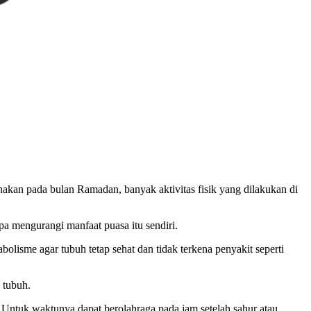
enakan pada bulan Ramadan, banyak aktivitas fisik yang dilakukan di
pa mengurangi manfaat puasa itu sendiri.
olisme agar tubuh tetap sehat dan tidak terkena penyakit seperti
 tubuh.
a. Untuk waktunya dapat berolahraga pada jam setelah sahur atau