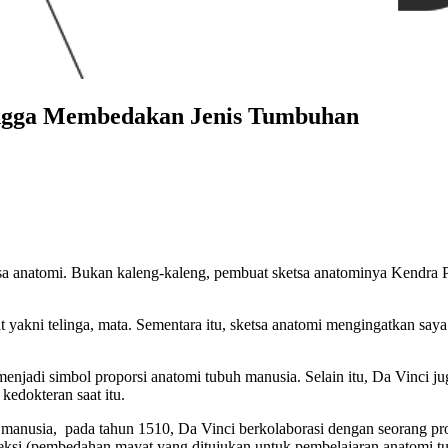
ingga Membedakan Jenis Tumbuhan
ketsa anatomi. Bukan kaleng-kaleng, pembuat sketsa anatominya Kendra 
 yakni telinga, mata. Sementara itu, sketsa anatomi mengingatkan say
enjadi simbol proporsi anatomi tubuh manusia. Selain itu, Da Vinci j
edokteran saat itu.
h manusia, pada tahun 1510, Da Vinci berkolaborasi dengan seorang pr
iseksi (pembedahan mayat yang ditujukan untuk pembelajaran anatomi t