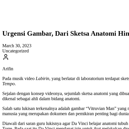
Urgensi Gambar, Dari Sketsa Anatomi H
March 30, 2023
Uncategorized
Arifin
Pada musik video
Labirin
, yang berlatar di laboratorium terdapat s
Tempo
.
Sejalan dengan konsep videonya, sejumlah sketsa anatomi yang dibuat
dikenal sebagai ahli dalam bidang anatomi.
Salah satu lukisan terkenalnya adalah gambar “Vitruvian Man” yang m
manusia yang merupakan dokumen dan pemikiran penting bagi dunia k
Diawali dari saran guru lukisnya agar Da Vinci belajar anatomi tubu
Torre. Pada saat itu Da Vinci mendapat izin untuk ikut melakukan d