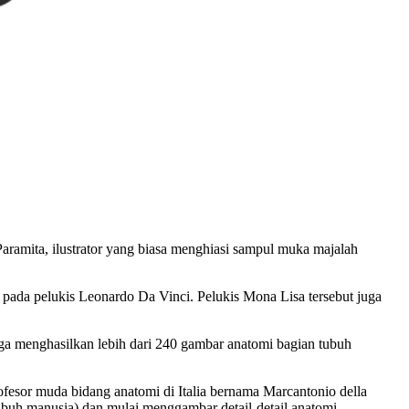
Paramita, ilustrator yang biasa menghiasi sampul muka majalah
a pada pelukis Leonardo Da Vinci. Pelukis Mona Lisa tersebut juga
uga menghasilkan lebih dari 240 gambar anatomi bagian tubuh
ofesor muda bidang anatomi di Italia bernama Marcantonio della
ubuh manusia) dan mulai menggambar detail-detail anatomi.