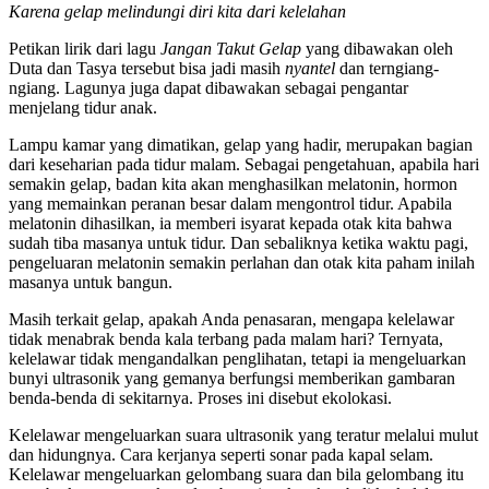
Karena gelap melindungi diri kita dari kelelahan
Petikan lirik dari lagu
Jangan Takut Gelap
yang dibawakan oleh
Duta dan Tasya tersebut bisa jadi masih
nyantel
dan terngiang-
ngiang. Lagunya juga dapat dibawakan sebagai pengantar
menjelang tidur anak.
Lampu kamar yang dimatikan, gelap yang hadir, merupakan bagian
dari keseharian pada tidur malam. Sebagai pengetahuan, apabila hari
semakin gelap, badan kita akan menghasilkan melatonin, hormon
yang memainkan peranan besar dalam mengontrol tidur. Apabila
melatonin dihasilkan, ia memberi isyarat kepada otak kita bahwa
sudah tiba masanya untuk tidur. Dan sebaliknya ketika waktu pagi,
pengeluaran melatonin semakin perlahan dan otak kita paham inilah
masanya untuk bangun.
Masih terkait gelap, apakah Anda penasaran, mengapa kelelawar
tidak menabrak benda kala terbang pada malam hari? Ternyata,
kelelawar tidak mengandalkan penglihatan, tetapi ia mengeluarkan
bunyi ultrasonik yang gemanya berfungsi memberikan gambaran
benda-benda di sekitarnya. Proses ini disebut ekolokasi.
Kelelawar mengeluarkan suara ultrasonik yang teratur melalui mulut
dan hidungnya. Cara kerjanya seperti sonar pada kapal selam.
Kelelawar mengeluarkan gelombang suara dan bila gelombang itu