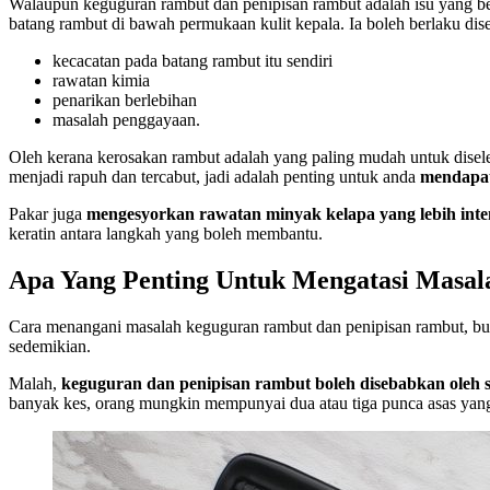
Walaupun keguguran rambut dan penipisan rambut adalah isu yang ber
batang rambut di bawah permukaan kulit kepala. Ia boleh berlaku dis
kecacatan pada batang rambut itu sendiri
rawatan kimia
penarikan berlebihan
masalah penggayaan.
Oleh kerana kerosakan rambut adalah yang paling mudah untuk disel
menjadi rapuh dan tercabut, jadi adalah penting untuk anda
mendapat
Pakar juga
mengesyorkan rawatan minyak kelapa yang lebih inte
keratin antara langkah yang boleh membantu.
Apa Yang Penting Untuk Mengatasi Masa
Cara menangani masalah keguguran rambut dan penipisan rambut, buk
sedemikian.
Malah,
keguguran dan penipisan rambut boleh disebabkan oleh 
banyak kes, orang mungkin mempunyai dua atau tiga punca asas yan