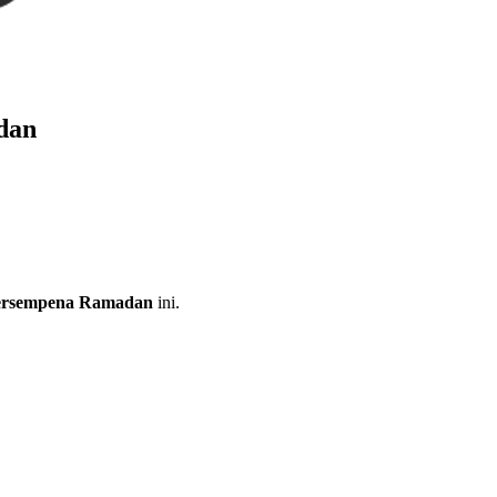
dan
ersempena Ramadan
ini.