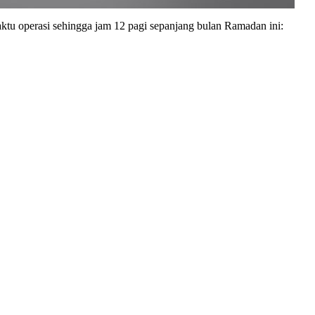
aktu operasi sehingga jam 12 pagi sepanjang bulan Ramadan ini: