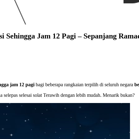
asi Sehingga Jam 12 Pagi – Sepanjang Rama
ngga jam 12 pagi
bagi beberapa rangkaian terpilih di seluruh negara
b
 selepas selesai solat Terawih dengan lebih mudah. Menarik bukan?