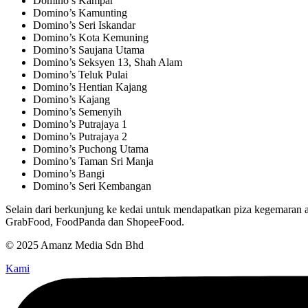
Domino’s Kampar
Domino’s Kamunting
Domino’s Seri Iskandar
Domino’s Kota Kemuning
Domino’s Saujana Utama
Domino’s Seksyen 13, Shah Alam
Domino’s Teluk Pulai
Domino’s Hentian Kajang
Domino’s Kajang
Domino’s Semenyih
Domino’s Putrajaya 1
Domino’s Putrajaya 2
Domino’s Puchong Utama
Domino’s Taman Sri Manja
Domino’s Bangi
Domino’s Seri Kembangan
Selain dari berkunjung ke kedai untuk mendapatkan piza kegemaran and
GrabFood, FoodPanda dan ShopeeFood.
© 2025 Amanz Media Sdn Bhd
Kami