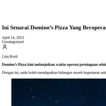
Ini Senarai Domino’s Pizza Yang Beroper
April 14, 2023
Uncategorized
Lina Rosli
Domino’s Pizza kini melanjutkan waktu operasi perniagaan sehi
Dengan ini, anda boleh mendapatkan hidangan moreh kegemaran anda