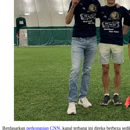
Berdasarkan
perkongsian CNN,
kapal terbang ini direka berbeza sedi