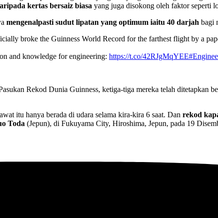
ripada kertas bersaiz biasa
yang juga disokong oleh faktor seperti l
ya
mengenalpasti sudut lipatan yang optimum iaitu 40 darjah
bagi 
cially broke the Guinness World Record for the farthest flight by a pape
ion and knowledge for engineering:
https://t.co/42RJgMqYEE
#Engine
 Pasukan Rekod Dunia Guinness, ketiga-tiga mereka telah ditetapkan 
at itu hanya berada di udara selama kira-kira 6 saat. Dan
rekod kap
kuo Toda
(Jepun), di Fukuyama City, Hiroshima, Jepun, pada 19 Disem