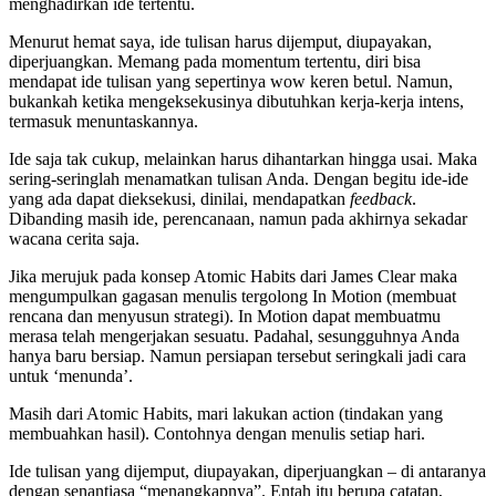
menghadirkan ide tertentu.
Menurut hemat saya, ide tulisan harus dijemput, diupayakan,
diperjuangkan. Memang pada momentum tertentu, diri bisa
mendapat ide tulisan yang sepertinya wow keren betul. Namun,
bukankah ketika mengeksekusinya dibutuhkan kerja-kerja intens,
termasuk menuntaskannya.
Ide saja tak cukup, melainkan harus dihantarkan hingga usai. Maka
sering-seringlah menamatkan tulisan Anda. Dengan begitu ide-ide
yang ada dapat dieksekusi, dinilai, mendapatkan
feedback
.
Dibanding masih ide, perencanaan, namun pada akhirnya sekadar
wacana cerita saja.
Jika merujuk pada konsep Atomic Habits dari James Clear maka
mengumpulkan gagasan menulis tergolong In Motion (membuat
rencana dan menyusun strategi). In Motion dapat membuatmu
merasa telah mengerjakan sesuatu. Padahal, sesungguhnya Anda
hanya baru bersiap. Namun persiapan tersebut seringkali jadi cara
untuk ‘menunda’.
Masih dari Atomic Habits, mari lakukan action (tindakan yang
membuahkan hasil). Contohnya dengan menulis setiap hari.
Ide tulisan yang dijemput, diupayakan, diperjuangkan – di antaranya
dengan senantiasa “menangkapnya”. Entah itu berupa catatan,