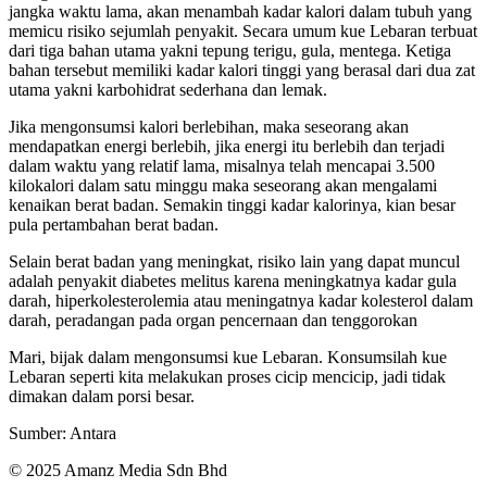
jangka waktu lama, akan menambah kadar kalori dalam tubuh yang
memicu risiko sejumlah penyakit. Secara umum kue Lebaran terbuat
dari tiga bahan utama yakni tepung terigu, gula, mentega. Ketiga
bahan tersebut memiliki kadar kalori tinggi yang berasal dari dua zat
utama yakni karbohidrat sederhana dan lemak.
Jika mengonsumsi kalori berlebihan, maka seseorang akan
mendapatkan energi berlebih, jika energi itu berlebih dan terjadi
dalam waktu yang relatif lama, misalnya telah mencapai 3.500
kilokalori dalam satu minggu maka seseorang akan mengalami
kenaikan berat badan. Semakin tinggi kadar kalorinya, kian besar
pula pertambahan berat badan.
Selain berat badan yang meningkat, risiko lain yang dapat muncul
adalah penyakit diabetes melitus karena meningkatnya kadar gula
darah, hiperkolesterolemia atau meningatnya kadar kolesterol dalam
darah, peradangan pada organ pencernaan dan tenggorokan
Mari, bijak dalam mengonsumsi kue Lebaran. Konsumsilah kue
Lebaran seperti kita melakukan proses cicip mencicip, jadi tidak
dimakan dalam porsi besar.
Sumber: Antara
© 2025 Amanz Media Sdn Bhd