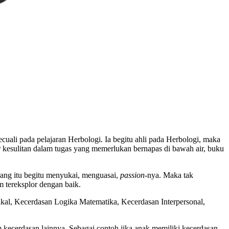
cuali pada pelajaran Herbologi. Ia begitu ahli pada Herbologi, maka
 kesulitan dalam tugas yang memerlukan bernapas di bawah air, buku
orang itu begitu menyukai, menguasai,
passion
-nya. Maka tak
m tereksplor dengan baik.
kal, Kecerdasan Logika Matematika, Kecerdasan Interpersonal,
 kecerdasan lainnya. Sebagai contoh jika anak memiliki kecerdasan