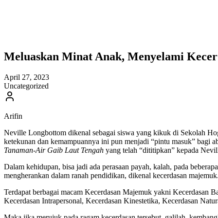
Meluaskan Minat Anak, Menyelami Kece
April 27, 2023
Uncategorized
Arifin
Neville Longbottom dikenal sebagai siswa yang kikuk di Sekolah Hogwa
ketekunan dan kemampuannya ini pun menjadi “pintu masuk” bagi abd
Tanaman-Air Gaib Laut Tengah
yang telah “dititipkan” kepada Nevi
Dalam kehidupan, bisa jadi ada perasaan payah, kalah, pada beberapa
mengherankan dalam ranah pendidikan, dikenal kecerdasan majemuk. 
Terdapat berbagai macam Kecerdasan Majemuk yakni Kecerdasan Baha
Kecerdasan Intrapersonal, Kecerdasan Kinestetika, Kecerdasan Natura
Maka jika merujuk pada ragam kecerdasan tersebut, galilah, kembang