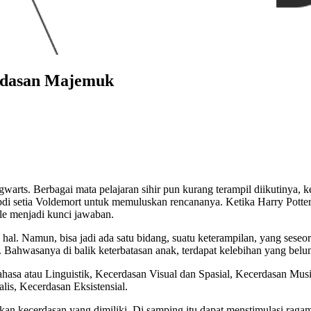
rdasan Majemuk
rts. Berbagai mata pelajaran sihir pun kurang terampil diikutinya, ke
i setia Voldemort untuk memuluskan rencananya. Ketika Harry Potter
lle menjadi kunci jawaban.
 hal. Namun, bisa jadi ada satu bidang, suatu keterampilan, yang sese
Bahwasanya di balik keterbatasan anak, terdapat kelebihan yang belu
sa atau Linguistik, Kecerdasan Visual dan Spasial, Kecerdasan Musi
lis, Kecerdasan Eksistensial.
kan kecerdasan yang dimiliki. Di samping itu dapat menstimulasi ragam