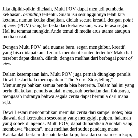
Jika dipikir-pikir, ditelaah, Multi POV dapat menjadi pembeda,
kekhasan,
branding
tertentu. Suatu isu sesungguhnya telah kita
ketahui, namun ketika disajikan, diolah secara kreatif, dengan
point
of view
(POV) yang berbeda dari kebanyakan, wow terasa segar.
Hal itu teramat mungkin Anda temui di media arus utama ataupun
media sosial.
Dengan Multi POV, ada nuansa baru, segar, menghibur, kreatif,
yang bisa didapatkan. Tertarik membuat konten tertentu? Maka hal
tersebut dapat diasah, dilatih, dengan melihat dari berbagai
point of
view
.
Dalam kesempatan lain, Multi POV juga pernah diungkap penulis
Dewi Lestari kala memaparkan “The Art of Storytelling”.
Menurutnya bahkan semua benda bisa bercerita. Dalam hal ini yang
perlu dilakukan penulis adalah mengasah perhatian dan fokusnya,
mengasah indranya bahwa segala cerita dapat bermula dari mana
saja.
Dewi Lestari mencontohkan memulai cerita dari sampel notes; bisa
diawali dari keresahan seseorang yang menggigit pulpen, halaman
yang sobek di agenda. Multi POV, dapat diibaratkan Andalah yang
membawa “kamera”, mau melihat dari sudut pandang mana.
Katakanlah berlatar di suatu kedai kopi, bisa dari suara mesin kopi,