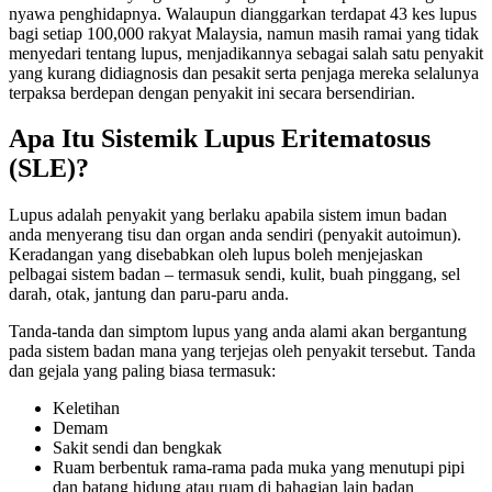
nyawa penghidapnya. Walaupun dianggarkan terdapat 43 kes lupus
bagi setiap 100,000 rakyat Malaysia, namun masih ramai yang tidak
menyedari tentang lupus, menjadikannya sebagai salah satu penyakit
yang kurang didiagnosis dan pesakit serta penjaga mereka selalunya
terpaksa berdepan dengan penyakit ini secara bersendirian.
Apa Itu Sistemik Lupus Eritematosus
(SLE)?
Lupus adalah penyakit yang berlaku apabila sistem imun badan
anda menyerang tisu dan organ anda sendiri (penyakit autoimun).
Keradangan yang disebabkan oleh lupus boleh menjejaskan
pelbagai sistem badan – termasuk sendi, kulit, buah pinggang, sel
darah, otak, jantung dan paru-paru anda.
Tanda-tanda dan simptom lupus yang anda alami akan bergantung
pada sistem badan mana yang terjejas oleh penyakit tersebut. Tanda
dan gejala yang paling biasa termasuk:
Keletihan
Demam
Sakit sendi dan bengkak
Ruam berbentuk rama-rama pada muka yang menutupi pipi
dan batang hidung atau ruam di bahagian lain badan