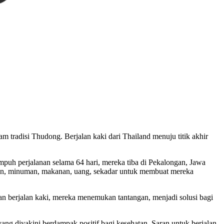
m tradisi Thudong. Berjalan kaki dari Thailand menuju titik akhir
mpuh perjalanan selama 64 hari, mereka tiba di Pekalongan, Jawa
lan, minuman, makanan, uang, sekadar untuk membuat mereka
gan berjalan kaki, mereka menemukan tantangan, menjadi solusi bagi
ang diyakini berdampak positif bagi kesehatan. Saran untuk berjalan