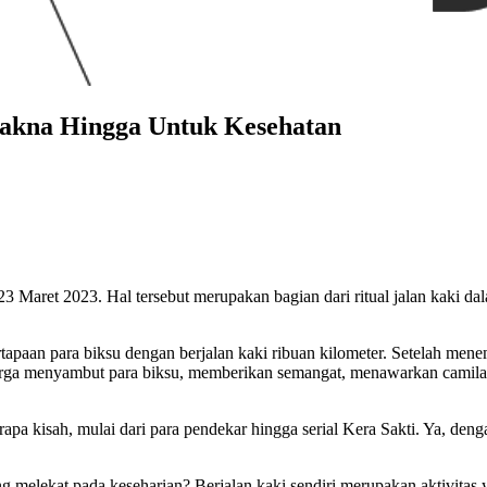
Makna Hingga Untuk Kesehatan
 Maret 2023. Hal tersebut merupakan bagian dari ritual jalan kaki dala
tapaan para biksu dengan berjalan kaki ribuan kilometer. Setelah mene
 warga menyambut para biksu, memberikan semangat, menawarkan cami
rapa kisah, mulai dari para pendekar hingga serial Kera Sakti. Ya, den
g melekat pada keseharian? Berjalan kaki sendiri merupakan aktivitas y