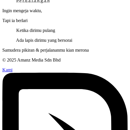
P.e.t.u.a.l.a.n.g.a.n
Ingin mengeja waktu,
Tapi ia berlari
Ketika dirimu pulang
Ada lapis dirimu yang bersorai
Samudera pikiran & perjalananmu kian merona
© 2025 Amanz Media Sdn Bhd
Kami