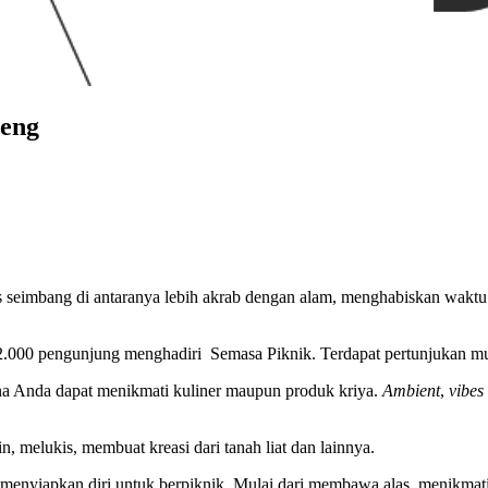
teng
mbang di antaranya lebih akrab dengan alam, menghabiskan waktu un
72.000 pengunjung menghadiri Semasa Piknik. Terdapat pertunjukan mu
ana Anda dapat menikmati kuliner maupun produk kriya.
Ambient
,
vibes
lin, melukis, membuat kreasi dari tanah liat dan lainnya.
menyiapkan diri untuk berpiknik. Mulai dari membawa alas, menikmati