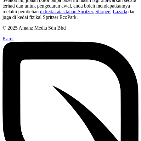
Setakat ini, jualan botol tanpa label ini masih lagi ditawarkan secara
terhad dan untuk pengedaran awal, anda boleh mendapatkannya
melalui pembelian
di kedai atas talian Spritzer
,
Shopee
,
Lazada
dan
juga di kedai fizikal Spritzer EcoPark.
© 2025 Amanz Media Sdn Bhd
Kami