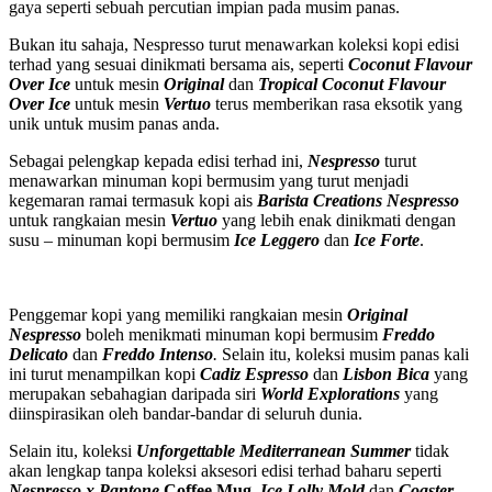
gaya seperti sebuah percutian impian pada musim panas.
Bukan itu sahaja, Nespresso turut menawarkan koleksi kopi edisi
terhad yang sesuai dinikmati bersama ais, seperti
Coconut Flavour
Over Ice
untuk mesin
Original
dan
Tropical Coconut Flavour
Over Ice
untuk mesin
Vertuo
terus memberikan rasa eksotik yang
unik untuk musim panas anda.
Sebagai pelengkap kepada edisi terhad ini,
Nespresso
turut
menawarkan minuman kopi bermusim yang turut menjadi
kegemaran ramai termasuk kopi ais
Barista Creations Nespresso
untuk rangkaian mesin
Vertuo
yang lebih enak dinikmati dengan
susu – minuman kopi bermusim
Ice Leggero
dan
Ice Forte
.
Penggemar kopi yang memiliki rangkaian mesin
Original
Nespresso
boleh menikmati minuman kopi bermusim
Freddo
Delicato
dan
Freddo Intenso
.
Selain itu, koleksi musim panas kali
ini turut menampilkan kopi
Cadiz Espresso
dan
Lisbon Bica
yang
merupakan sebahagian daripada siri
World Explorations
yang
diinspirasikan oleh bandar-bandar di seluruh dunia.
Selain itu, koleksi
Unforgettable Mediterranean Summer
tidak
akan lengkap tanpa koleksi aksesori edisi terhad baharu seperti
Nespresso x Pantone
Coffee Mug
,
Ice Lolly Mold
dan
Coaster
,