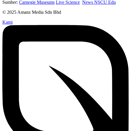
Sumber:
Carnegie Museums
Live Science
News NSCU Edu
© 2025 Amanz Media Sdn Bhd
Kami