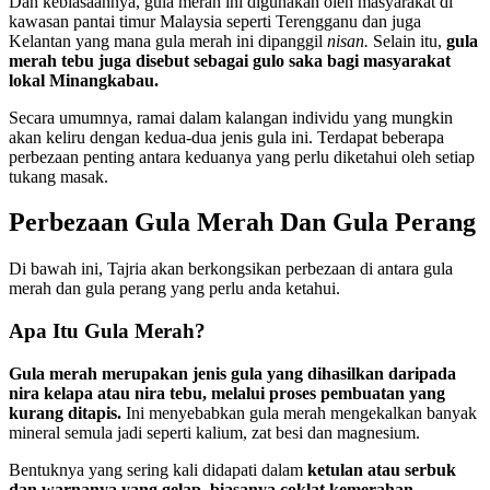
Dan kebiasaannya, gula merah ini digunakan oleh masyarakat di
kawasan pantai timur Malaysia seperti Terengganu dan juga
Kelantan yang mana gula merah ini dipanggil
nisan.
Selain itu,
gula
merah tebu juga disebut sebagai gulo saka bagi masyarakat
lokal Minangkabau.
Secara umumnya, ramai dalam kalangan individu yang mungkin
akan keliru dengan kedua-dua jenis gula ini. Terdapat beberapa
perbezaan penting antara keduanya yang perlu diketahui oleh setiap
tukang masak.
Perbezaan Gula Merah Dan Gula Perang
Di bawah ini, Tajria akan berkongsikan perbezaan di antara gula
merah dan gula perang yang perlu anda ketahui.
Apa Itu Gula Merah?
Gula merah merupakan jenis gula yang dihasilkan daripada
nira kelapa atau nira tebu, melalui proses pembuatan yang
kurang ditapis.
Ini menyebabkan gula merah mengekalkan banyak
mineral semula jadi seperti kalium, zat besi dan magnesium.
Bentuknya yang sering kali didapati dalam
ketulan atau serbuk
dan warnanya yang gelap, biasanya coklat kemerahan.