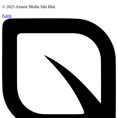
© 2025 Amanz Media Sdn Bhd
Kami