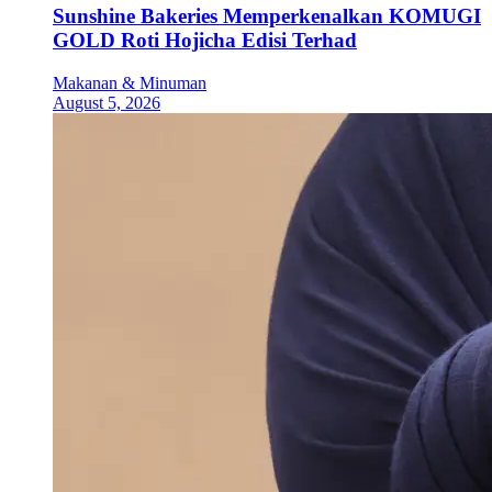
Sunshine Bakeries Memperkenalkan KOMUGI
GOLD Roti Hojicha Edisi Terhad
Makanan & Minuman
August 5, 2026