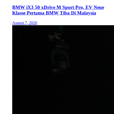
BMW iX3 50 xDrive M Sport Pro, EV Neue
Klasse Pertama BMW Tiba Di Malaysia
August 7, 2026