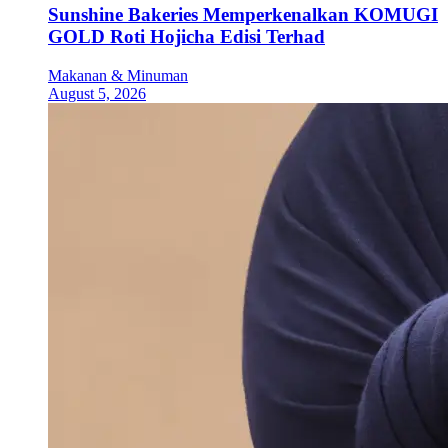
Sunshine Bakeries Memperkenalkan KOMUGI
GOLD Roti Hojicha Edisi Terhad
Makanan & Minuman
August 5, 2026