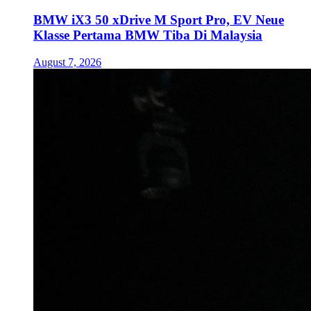
BMW iX3 50 xDrive M Sport Pro, EV Neue
Klasse Pertama BMW Tiba Di Malaysia
August 7, 2026