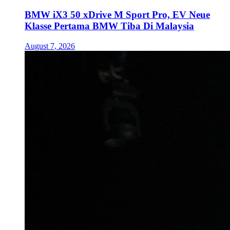
BMW iX3 50 xDrive M Sport Pro, EV Neue
Klasse Pertama BMW Tiba Di Malaysia
August 7, 2026