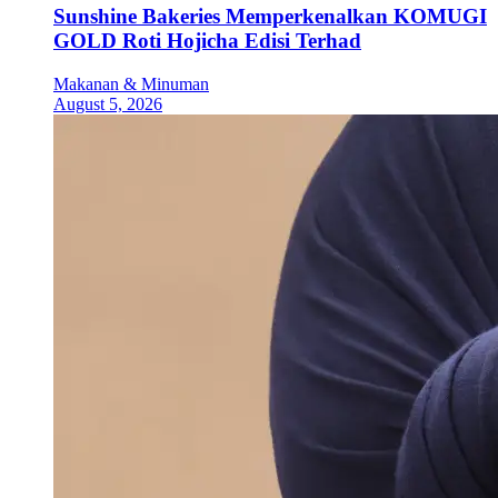
Sunshine Bakeries Memperkenalkan KOMUGI
GOLD Roti Hojicha Edisi Terhad
Makanan & Minuman
August 5, 2026