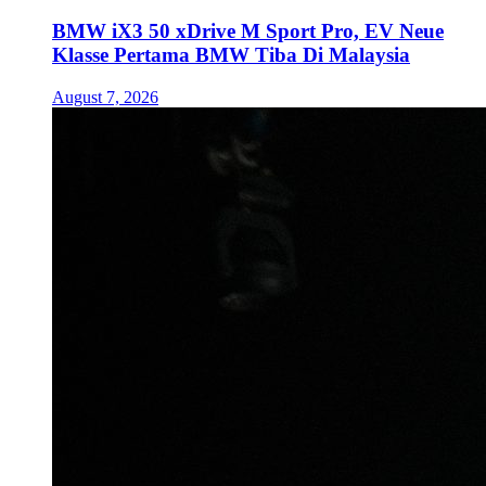
BMW iX3 50 xDrive M Sport Pro, EV Neue
Klasse Pertama BMW Tiba Di Malaysia
August 7, 2026