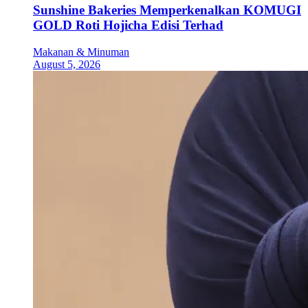
Sunshine Bakeries Memperkenalkan KOMUGI
GOLD Roti Hojicha Edisi Terhad
Makanan & Minuman
August 5, 2026