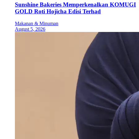
Sunshine Bakeries Memperkenalkan KOMUGI
GOLD Roti Hojicha Edisi Terhad
Makanan & Minuman
August 5, 2026