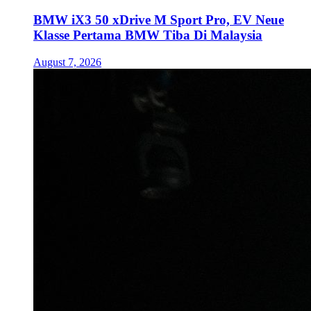
BMW iX3 50 xDrive M Sport Pro, EV Neue
Klasse Pertama BMW Tiba Di Malaysia
August 7, 2026