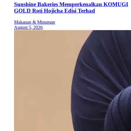
Sunshine Bakeries Memperkenalkan KOMUGI
GOLD Roti Hojicha Edisi Terhad
Makanan & Minuman
August 5, 2026