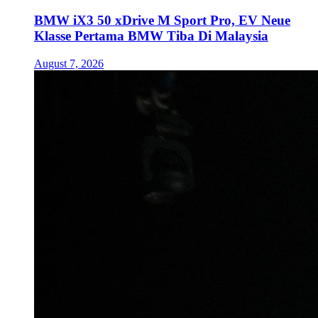
BMW iX3 50 xDrive M Sport Pro, EV Neue
Klasse Pertama BMW Tiba Di Malaysia
August 7, 2026