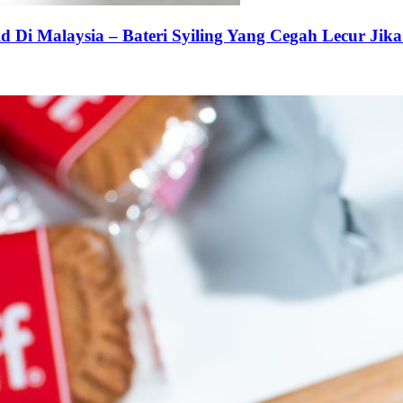
 Di Malaysia – Bateri Syiling Yang Cegah Lecur Jika