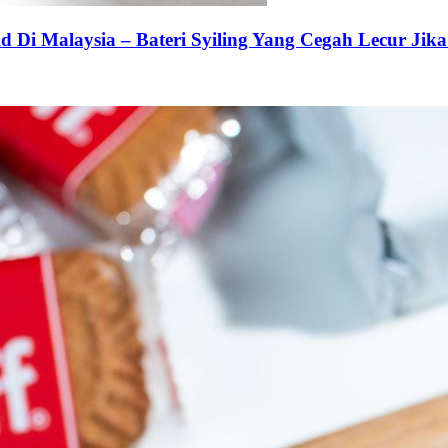
 Di Malaysia – Bateri Syiling Yang Cegah Lecur Jika