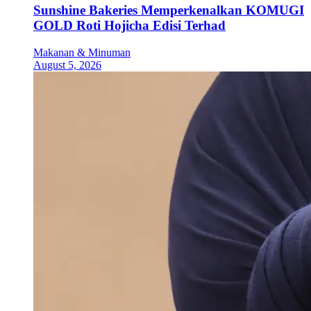
Sunshine Bakeries Memperkenalkan KOMUGI
GOLD Roti Hojicha Edisi Terhad
Makanan & Minuman
August 5, 2026