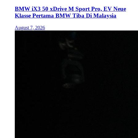
BMW iX3 50 xDrive M Sport Pro, EV Neue
Klasse Pertama BMW Tiba Di Malaysia
August 7, 2026