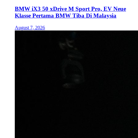
BMW iX3 50 xDrive M Sport Pro, EV Neue
Klasse Pertama BMW Tiba Di Malaysia
August 7, 2026