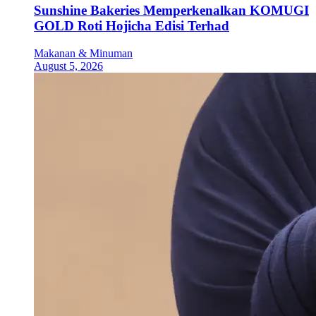
Sunshine Bakeries Memperkenalkan KOMUGI
GOLD Roti Hojicha Edisi Terhad
Makanan & Minuman
August 5, 2026