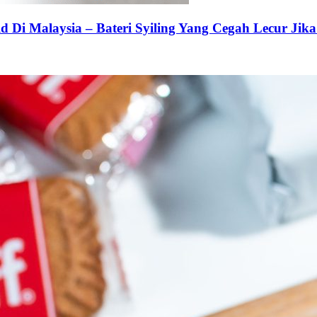
 Di Malaysia – Bateri Syiling Yang Cegah Lecur Jika