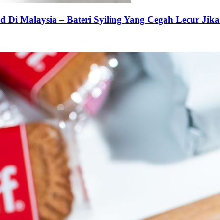
 Di Malaysia – Bateri Syiling Yang Cegah Lecur Jika