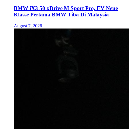
BMW iX3 50 xDrive M Sport Pro, EV Neue
Klasse Pertama BMW Tiba Di Malaysia
August 7, 2026