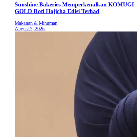
Sunshine Bakeries Memperkenalkan KOMUGI
GOLD Roti Hojicha Edisi Terhad
Makanan & Minuman
August 5, 2026