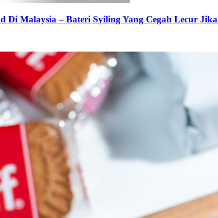
 Di Malaysia – Bateri Syiling Yang Cegah Lecur Jika