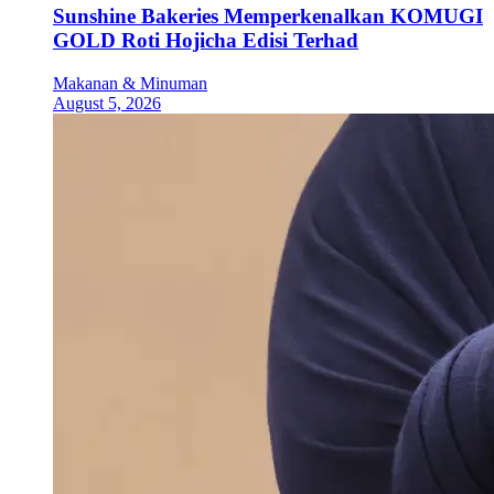
Sunshine Bakeries Memperkenalkan KOMUGI
GOLD Roti Hojicha Edisi Terhad
Makanan & Minuman
August 5, 2026