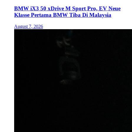
BMW iX3 50 xDrive M Sport Pro, EV Neue
Klasse Pertama BMW Tiba Di Malaysia
August 7, 2026