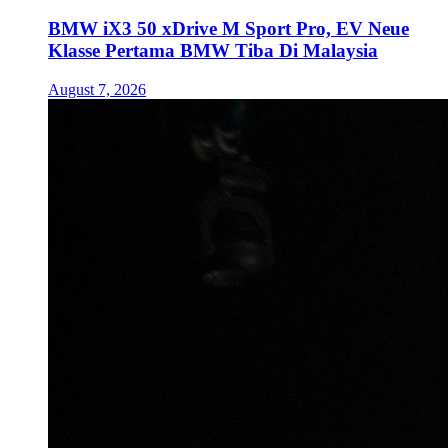
BMW iX3 50 xDrive M Sport Pro, EV Neue
Klasse Pertama BMW Tiba Di Malaysia
August 7, 2026