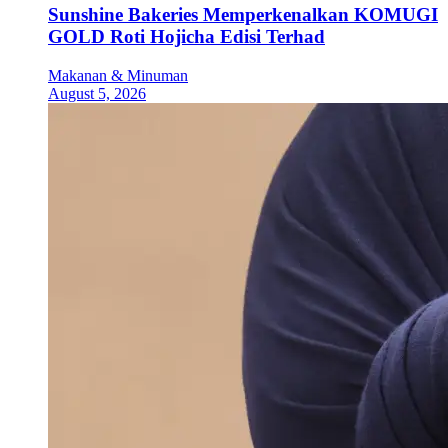
Sunshine Bakeries Memperkenalkan KOMUGI
GOLD Roti Hojicha Edisi Terhad
Makanan & Minuman
August 5, 2026