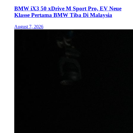
BMW iX3 50 xDrive M Sport Pro, EV Neue
Klasse Pertama BMW Tiba Di Malaysia
August 7, 2026