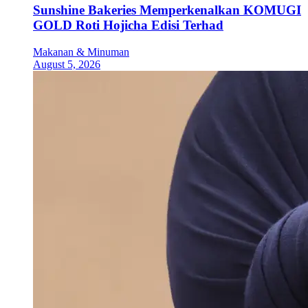
Sunshine Bakeries Memperkenalkan KOMUGI
GOLD Roti Hojicha Edisi Terhad
Makanan & Minuman
August 5, 2026