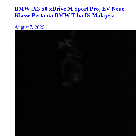
BMW iX3 50 xDrive M Sport Pro, EV Neue
Klasse Pertama BMW Tiba Di Malaysia
August 7, 2026