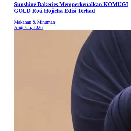
Sunshine Bakeries Memperkenalkan KOMUGI
GOLD Roti Hojicha Edisi Terhad
Makanan & Minuman
August 5, 2026