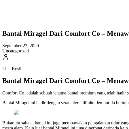
Bantal Miragel Dari Comfort Co – Mena
September 22, 2020
Uncategorized
Lina Rosli
Bantal Miragel Dari Comfort Co – Mena
Comfort Co. adalah sebuah jenama bantal premium yang telah hadir se
Bantal Miragel ini hadir dengan serat alternatif ultra lembut. Ia b
Bukan itu sahaja, bantal ini juga membawakan pengalaman tidur yang
mesra alam. Kain luar bantal Miragel ini juga diperbuat daripada kain