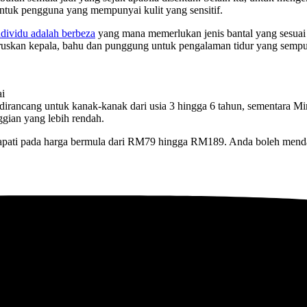
untuk pengguna yang mempunyai kulit yang sensitif.
individu adalah berbeza
yang mana memerlukan jenis bantal yang sesuai m
uskan kepala, bahu dan punggung untuk pengalaman tidur yang sempu
ai
rancang untuk kanak-kanak dari usia 3 hingga 6 tahun, sementara Mirag
ggian yang lebih rendah.
idapati pada harga bermula dari RM79 hingga RM189. Anda boleh men