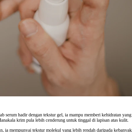
ab serum hadir dengan tekstur gel, ia mampu memberi kehidratan yang
akala krim pula lebih cenderung untuk tinggal di lapisan atas kulit.
a mempunyai tekstur molekul yang lebih rendah daripada kebanyakan k