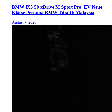
BMW iX3 50 xDrive M Sport Pro, EV Neue
Klasse Pertama BMW Tiba Di Malaysia
August 7, 2026