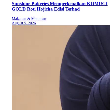
Sunshine Bakeries Memperkenalkan KOMUGI
GOLD Roti Hojicha Edisi Terhad
Makanan & Minuman
August 5, 2026