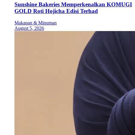
Sunshine Bakeries Memperkenalkan KOMUGI
GOLD Roti Hojicha Edisi Terhad
Makanan & Minuman
August 5, 2026