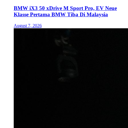
BMW iX3 50 xDrive M Sport Pro, EV Neue
Klasse Pertama BMW Tiba Di Malaysia
August 7, 2026