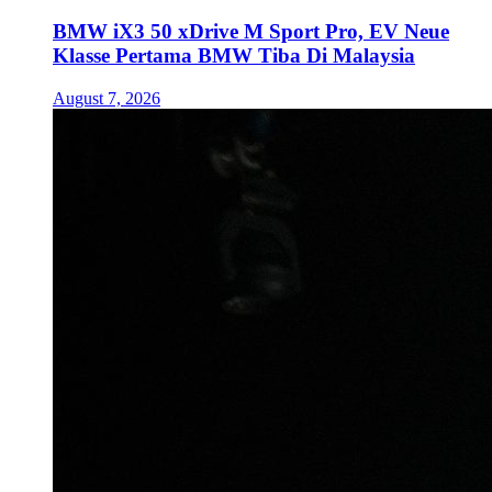
BMW iX3 50 xDrive M Sport Pro, EV Neue
Klasse Pertama BMW Tiba Di Malaysia
August 7, 2026