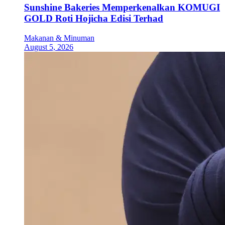
Sunshine Bakeries Memperkenalkan KOMUGI
GOLD Roti Hojicha Edisi Terhad
Makanan & Minuman
August 5, 2026