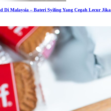
 Di Malaysia – Bateri Syiling Yang Cegah Lecur Jika