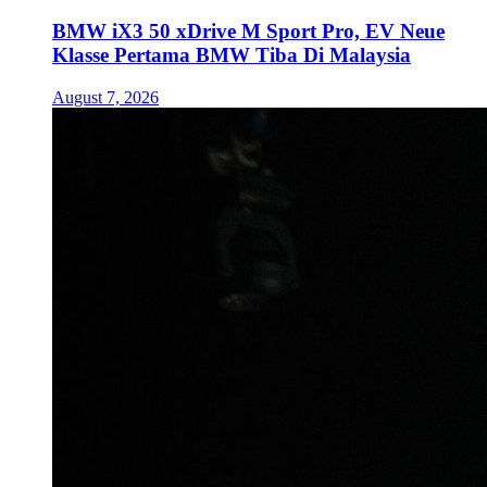
BMW iX3 50 xDrive M Sport Pro, EV Neue
Klasse Pertama BMW Tiba Di Malaysia
August 7, 2026