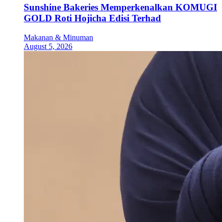
Sunshine Bakeries Memperkenalkan KOMUGI
GOLD Roti Hojicha Edisi Terhad
Makanan & Minuman
August 5, 2026