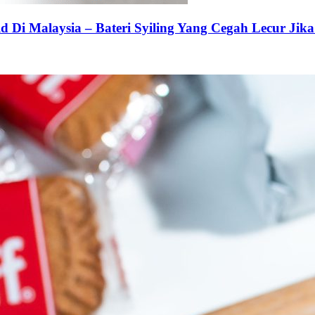
 Di Malaysia – Bateri Syiling Yang Cegah Lecur Jika