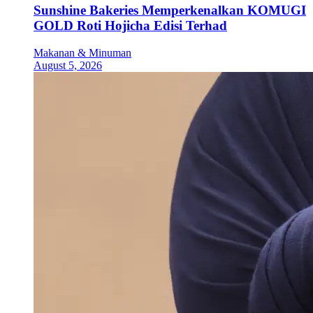
Sunshine Bakeries Memperkenalkan KOMUGI
GOLD Roti Hojicha Edisi Terhad
Makanan & Minuman
August 5, 2026