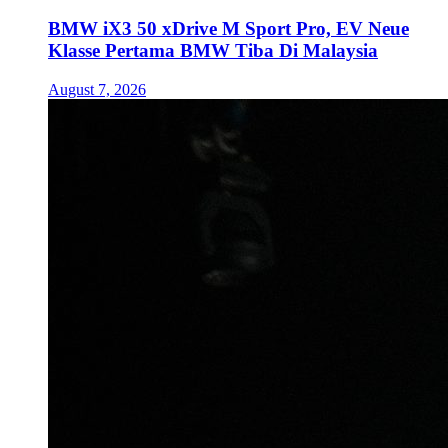
BMW iX3 50 xDrive M Sport Pro, EV Neue
Klasse Pertama BMW Tiba Di Malaysia
August 7, 2026