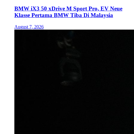
BMW iX3 50 xDrive M Sport Pro, EV Neue
Klasse Pertama BMW Tiba Di Malaysia
August 7, 2026