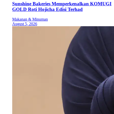
Sunshine Bakeries Memperkenalkan KOMUGI
GOLD Roti Hojicha Edisi Terhad
Makanan & Minuman
August 5, 2026