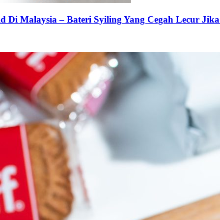
 Di Malaysia – Bateri Syiling Yang Cegah Lecur Jika