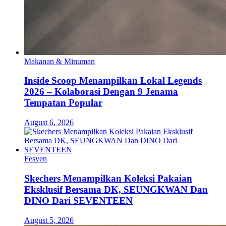
Makanan & Minuman
Inside Scoop Menampilkan Lokal Legends
2026 – Kolaborasi Dengan 9 Jenama
Tempatan Popular
August 6, 2026
Fesyen
Skechers Menampilkan Koleksi Pakaian
Eksklusif Bersama DK, SEUNGKWAN Dan
DINO Dari SEVENTEEN
August 5, 2026