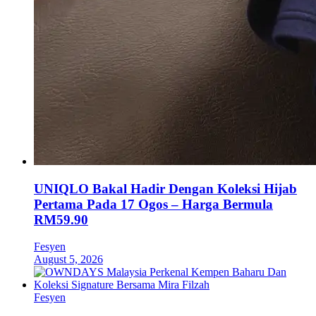
UNIQLO Bakal Hadir Dengan Koleksi Hijab
Pertama Pada 17 Ogos – Harga Bermula
RM59.90
Fesyen
August 5, 2026
Fesyen