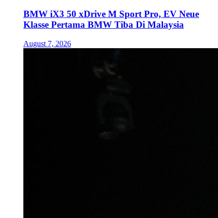
BMW iX3 50 xDrive M Sport Pro, EV Neue
Klasse Pertama BMW Tiba Di Malaysia
August 7, 2026